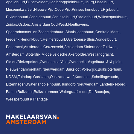
Apollobuurt
Buitenveldert
Hoofddorppleinbuurt
IJburg
IJsselbuurt
Museumkwartier
Nieuwe Pijp
Oude Pijp
Prinses Irenebuurt
Rijnbuurt
Rivierenbuurt
Scheldebuurt
Schinkelbuurt
Stadionbuurt
Willemsparkbuurt
Zuidas
Osdorp
Amsterdam Oud-West
Houthavens
Spaarndammer- en Zeeheldenbuurt
Staatsliedenbuurt
Centrale Markt
Frederik Hendrikbuurt
Helmersbuurt
Overtoomse Sluis
Vondelbuurt
Eendracht
Amsterdam Geuzenveld
Amsterdam Slotermeer-Zuidwest
Amsterdam Sloterdijk
Middelveldsche Akerpolder
Westlandgracht
Sloter-/Riekerpolder
Overtoomse Veld
Overhoeks
Vogelbuurt & IJ-plein
Nieuwendammerham
Nieuwendam
Buiksloot
Volewijck
Buiksloterham
NDSM
Tuindorp Oostzaan
Oostzanerwerf
Kadoelen
Schellingwoude
Elzenhagen
Waterlandpleinbuurt
Tuindorp Nieuwendam
Landelijk Noord
Banne Buiksloot
Buikslotermeer
Watergraafsmeer
De Baarsjes
Weesperbuurt & Plantage