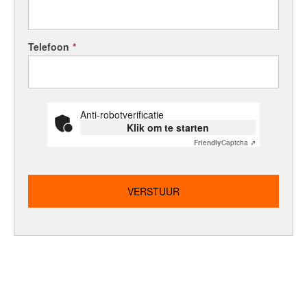
Contact
Word jij onze nieuwe makelaar?
Telefoon
*
Woning Waarde Adviesdagen
De waarde van uw woning
Anti-robotverificatie
Blog
Klik om te starten
Friendly
Captcha ⇗
De Amsterdamse woningmarkt
verandert
Lees de blog van
Redactie Makelaars van
Amsterdam
Maak een afspraak
Makelaars van Amsterdam