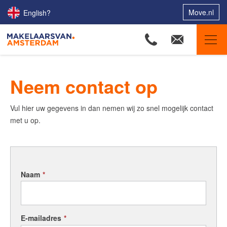
Move.nl
English?
Makelaars van Amsterdam
Neem contact op
Ons aanbod
Woningzoekers
Vul hier uw gegevens in dan nemen wij zo snel mogelijk contact
met u op.
Onze makelaars
Onze expertises
Huis verkopen
Naam
*
Huis kopen
Uw huis verhuren
Onze diensten
E-mailadres
*