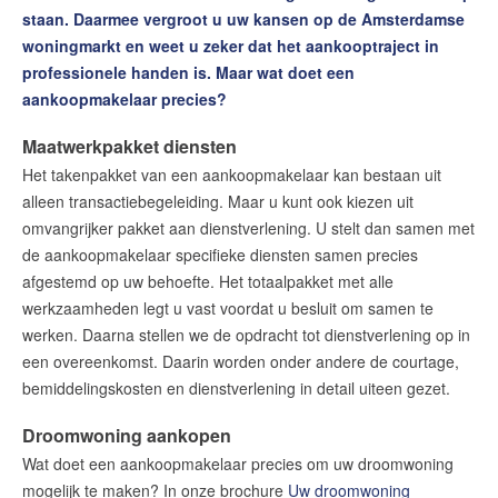
Contact
staan. Daarmee vergroot u uw kansen op de Amsterdamse
woningmarkt en weet u zeker dat het aankooptraject in
Word jij onze nieuwe makelaar?
professionele handen is. Maar wat doet een
Woning Waarde Adviesdagen
aankoopmakelaar precies?
De waarde van uw woning
Maatwerkpakket diensten
Het takenpakket van een aankoopmakelaar kan bestaan uit
Blog
alleen transactiebegeleiding. Maar u kunt ook kiezen uit
omvangrijker pakket aan dienstverlening. U stelt dan samen met
De Amsterdamse woningmarkt
de aankoopmakelaar specifieke diensten samen precies
verandert
afgestemd op uw behoefte. Het totaalpakket met alle
Lees de blog van
Redactie Makelaars van
werkzaamheden legt u vast voordat u besluit om samen te
Amsterdam
werken. Daarna stellen we de opdracht tot dienstverlening op in
een overeenkomst. Daarin worden onder andere de courtage,
bemiddelingskosten en dienstverlening in detail uiteen gezet.
Maak een afspraak
Droomwoning aankopen
Makelaars van Amsterdam
Wat doet een aankoopmakelaar precies om uw droomwoning
mogelijk te maken? In onze brochure
Uw droomwoning