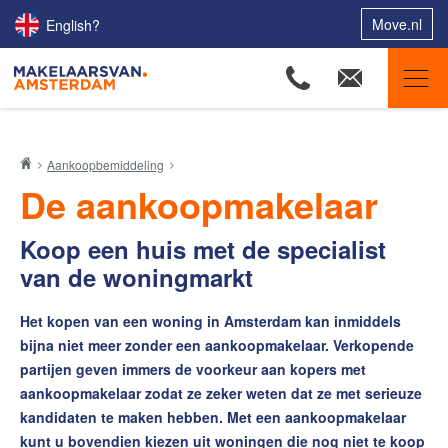
Move.nl
English?
Makelaars van Amsterdam
Aankoopbemiddeling
Ons aanbod
De aankoopmakelaar
Woningzoekers
Koop een huis met de specialist
Onze makelaars
van de woningmarkt
Onze expertises
Huis verkopen
Het kopen van een woning in Amsterdam kan inmiddels
bijna niet meer zonder een aankoopmakelaar. Verkopende
Huis kopen
partijen geven immers de voorkeur aan kopers met
Uw huis verhuren
aankoopmakelaar zodat ze zeker weten dat ze met serieuze
kandidaten te maken hebben. Met een aankoopmakelaar
Onze diensten
kunt u bovendien kiezen uit woningen die nog niet te koop