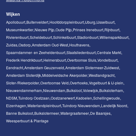
Wijken
Apollobuurt
Buitenveldert
Hoofddorppleinbuurt
IJburg
IJsselbuurt
Museumkwartier
Nieuwe Pijp
Oude Pijp
Prinses Irenebuurt
Rijnbuurt
Rivierenbuurt
Scheldebuurt
Schinkelbuurt
Stadionbuurt
Willemsparkbuurt
Zuidas
Osdorp
Amsterdam Oud-West
Houthavens
Spaarndammer- en Zeeheldenbuurt
Staatsliedenbuurt
Centrale Markt
Frederik Hendrikbuurt
Helmersbuurt
Overtoomse Sluis
Vondelbuurt
Eendracht
Amsterdam Geuzenveld
Amsterdam Slotermeer-Zuidwest
Amsterdam Sloterdijk
Middelveldsche Akerpolder
Westlandgracht
Sloter-/Riekerpolder
Overtoomse Veld
Overhoeks
Vogelbuurt & IJ-plein
Nieuwendammerham
Nieuwendam
Buiksloot
Volewijck
Buiksloterham
NDSM
Tuindorp Oostzaan
Oostzanerwerf
Kadoelen
Schellingwoude
Elzenhagen
Waterlandpleinbuurt
Tuindorp Nieuwendam
Landelijk Noord
Banne Buiksloot
Buikslotermeer
Watergraafsmeer
De Baarsjes
Weesperbuurt & Plantage