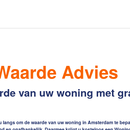
Ons aanbod
s van Amsterdam
Waarde Advies
elaars
Onze expertises
rde van uw woning met gra
u langs om de waarde van uw woning in Amsterdam te bepal
end en onafhankelijk. Daarmee krijgt u kosteloos een Won