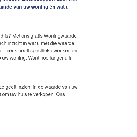
Tevreden? Ontvang een dinercheque!
aarde van uw woning én wat u
Woning Waarde Advies
Open Huizen Route
rd is? Met ons gratis Woningwaarde
ch inzicht in wat u met die waarde
der mens heeft specifieke wensen en
Onze diensten
p uw woning. Want hoe langer u in
Woning Waarde Adviesdagen
aar?
 geeft inzicht in de waarde van uw
ft om uw huis te verkopen. Ons