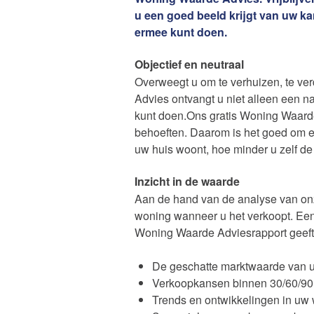
van Amsterdam
u een goed beeld krijgt van uw 
ermee kunt doen.
Objectief en neutraal
Overweegt u om te verhuizen, te v
Advies ontvangt u niet alleen een n
kunt doen.Ons gratis Woning Waarde 
Huis kop
behoeften. Daarom is het goed om ee
uw huis woont, hoe minder u zelf de
Inzicht in de waarde
Contact
Aan de hand van de analyse van on
woning wanneer u het verkoopt. Een 
Woning Waarde Adviesrapport geeft 
De geschatte marktwaarde van 
De waard
Verkoopkansen binnen 30/60/9
Trends en ontwikkelingen in uw 