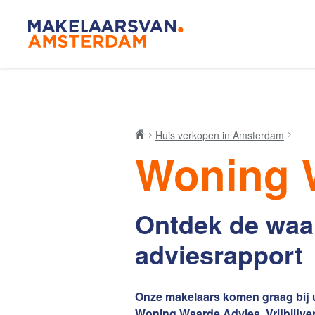
Blog
Makelaar
Huis verkopen in Amsterdam
Woning 
Onze mak
Ontdek de waa
De Amsterdamse
adviesrapport
woningmarkt
verandert
Onze makelaars komen graag bij 
Lees de blog van
Redactie Makelaars
Woning Waarde Advies. Vrijblijv