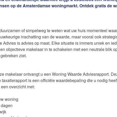
kansen op de Amsterdamse woningmarkt. Ontdek gratis de w
erduurzamen of simpelweg te weten wat uw huis momenteel waa
auwkeurige inschatting van de waarde, maar vooral ook strategis
Advies is advies op maat. Elke situatie is immers uniek en ie
en
Uw huis verhuren
n objectieve makelaar in te schakelen met een neutrale blik o
 gebreken ziet.
Word jij onze nieuwe makel
ze makelaar ontvangt u een Woning Waarde Adviesrapport. Deze
taxatierapport is een officiële waardebepaling die u nodig hee
een overzicht met:
uw woning
e van uw woning
0 dagen
wijk