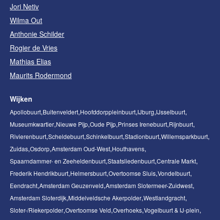
Jori Netiv
Wilma Out
Anthonie Schilder
Rogier de Vries
Mathias Elias
Maurits Rodermond
Wijken
Apollobuurt
Buitenveldert
Hoofddorppleinbuurt
IJburg
IJsselbuurt
Museumkwartier
Nieuwe Pijp
Oude Pijp
Prinses Irenebuurt
Rijnbuurt
Rivierenbuurt
Scheldebuurt
Schinkelbuurt
Stadionbuurt
Willemsparkbuurt
Zuidas
Osdorp
Amsterdam Oud-West
Houthavens
Spaarndammer- en Zeeheldenbuurt
Staatsliedenbuurt
Centrale Markt
Frederik Hendrikbuurt
Helmersbuurt
Overtoomse Sluis
Vondelbuurt
Eendracht
Amsterdam Geuzenveld
Amsterdam Slotermeer-Zuidwest
Amsterdam Sloterdijk
Middelveldsche Akerpolder
Westlandgracht
Sloter-/Riekerpolder
Overtoomse Veld
Overhoeks
Vogelbuurt & IJ-plein