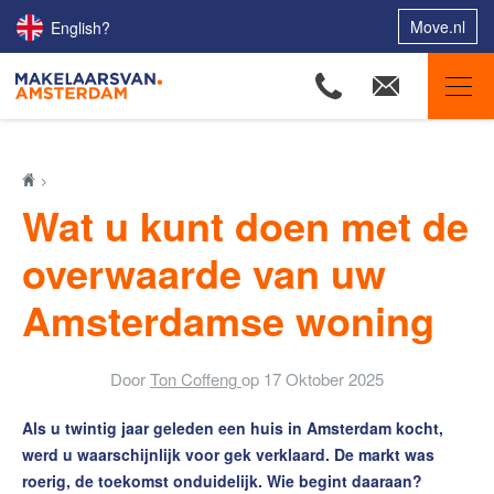
Move.nl
English?
Makelaars van Amsterdam
Ons aanbod
Wat u kunt doen met de
Woningzoekers
overwaarde van uw
Onze makelaars
Amsterdamse woning
Onze expertises
Huis verkopen
Door
Ton Coffeng
op
17 Oktober 2025
Huis kopen
Als u twintig jaar geleden een huis in Amsterdam kocht,
Uw huis verhuren
werd u waarschijnlijk voor gek verklaard. De markt was
Onze diensten
roerig, de toekomst onduidelijk. Wie begint daaraan?