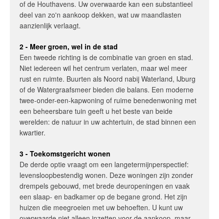
of de Houthavens. Uw overwaarde kan een substantieel
deel van zo'n aankoop dekken, wat uw maandlasten
aanzienlijk verlaagt.
2 - Meer groen, wel in de stad
Een tweede richting is de combinatie van groen en stad.
Niet iedereen wil het centrum verlaten, maar wel meer
rust en ruimte. Buurten als Noord nabij Waterland, IJburg
of de Watergraafsmeer bieden die balans. Een moderne
twee-onder-een-kapwoning of ruime benedenwoning met
een beheersbare tuin geeft u het beste van beide
werelden: de natuur in uw achtertuin, de stad binnen een
kwartier.
3 - Toekomstgericht wonen
De derde optie vraagt om een langetermijnperspectief:
levensloopbestendig wonen. Deze woningen zijn zonder
drempels gebouwd, met brede deuropeningen en vaak
een slaap- en badkamer op de begane grond. Het zijn
huizen die meegroeien met uw behoeften. U kunt uw
overwaarde niet alleen inzetten voor de aankoop, maar