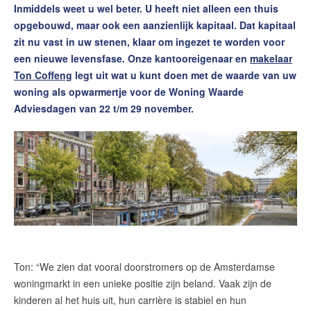
Inmiddels weet u wel beter. U heeft niet alleen een thuis
Contact
opgebouwd, maar ook een aanzienlijk kapitaal. Dat kapitaal
Word jij onze nieuwe makelaar?
zit nu vast in uw stenen, klaar om ingezet te worden voor
een nieuwe levensfase. Onze kantooreigenaar en
makelaar
Woning Waarde Adviesdagen
Ton Coffeng
legt uit wat u kunt doen met de waarde van uw
De waarde van uw woning
woning als opwarmertje voor de Woning Waarde
Adviesdagen van 22 t/m 29 november.
Blog
De Amsterdamse woningmarkt
verandert
Lees de blog van
Redactie Makelaars van
Amsterdam
Maak een afspraak
Ton: “We zien dat vooral doorstromers op de Amsterdamse
woningmarkt in een unieke positie zijn beland. Vaak zijn de
Makelaars van Amsterdam
kinderen al het huis uit, hun carrière is stabiel en hun