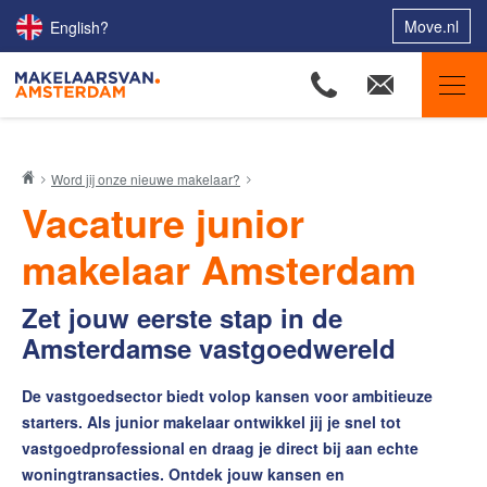
Move.nl
English?
Makelaars van Amsterdam
Word jij onze nieuwe makelaar?
Ons aanbod
Vacature junior
Woningzoekers
makelaar Amsterdam
Onze makelaars
Onze expertises
Zet jouw eerste stap in de
Amsterdamse vastgoedwereld
Huis verkopen
Huis kopen
De vastgoedsector biedt volop kansen voor ambitieuze
starters. Als junior makelaar ontwikkel jij je snel tot
Uw huis verhuren
vastgoedprofessional en draag je direct bij aan echte
Onze diensten
woningtransacties. Ontdek jouw kansen en