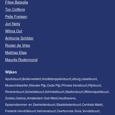
Filipe Bataglia
Ton Coffeng
Pelle Freijsen
Jori Netiv
Wilma Out
Anthonie Schilder
Rogier de Vries
Mathias Elias
Maurits Rodermond
Wijken
Apollobuurt
Buitenveldert
Hoofddorppleinbuurt
IJburg
IJsselbuurt
Museumkwartier
Nieuwe Pijp
Oude Pijp
Prinses Irenebuurt
Rijnbuurt
Rivierenbuurt
Scheldebuurt
Schinkelbuurt
Stadionbuurt
Willemsparkbuurt
Zuidas
Osdorp
Amsterdam Oud-West
Houthavens
Spaarndammer- en Zeeheldenbuurt
Staatsliedenbuurt
Centrale Markt
Frederik Hendrikbuurt
Helmersbuurt
Overtoomse Sluis
Vondelbuurt