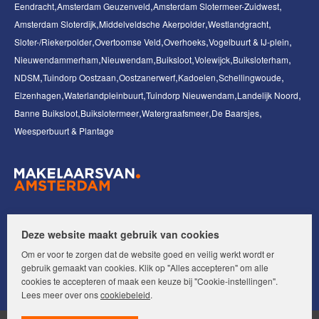
Eendracht
Amsterdam Geuzenveld
Amsterdam Slotermeer-Zuidwest
Amsterdam Sloterdijk
Middelveldsche Akerpolder
Westlandgracht
Sloter-/Riekerpolder
Overtoomse Veld
Overhoeks
Vogelbuurt & IJ-plein
Nieuwendammerham
Nieuwendam
Buiksloot
Volewijck
Buiksloterham
NDSM
Tuindorp Oostzaan
Oostzanerwerf
Kadoelen
Schellingwoude
Elzenhagen
Waterlandpleinbuurt
Tuindorp Nieuwendam
Landelijk Noord
Banne Buiksloot
Buikslotermeer
Watergraafsmeer
De Baarsjes
Weesperbuurt & Plantage
Volg ons op:
Deze website maakt gebruik van cookies
Om er voor te zorgen dat de website goed en veilig werkt wordt er
gebruik gemaakt van cookies. Klik op "Alles accepteren" om alle
cookies te accepteren of maak een keuze bij "Cookie-instellingen".
Lees meer over ons
cookiebeleid
.