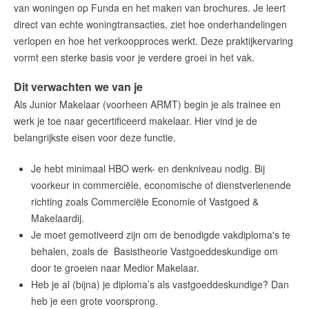
Vacature junior makelaar Amsterdam
van woningen op Funda en het maken van brochures. Je leert
direct van echte woningtransacties, ziet hoe onderhandelingen
Woning Waarde Adviesdagen
verlopen en hoe het verkoopproces werkt. Deze praktijkervaring
De waarde van uw woning
vormt een sterke basis voor je verdere groei in het vak.
Dit verwachten we van je
Blog
Als Junior Makelaar (voorheen ARMT) begin je als trainee en
De Amsterdamse woningmarkt
werk je toe naar gecertificeerd makelaar. Hier vind je de
verandert
belangrijkste eisen voor deze functie.
Lees de blog van
Redactie Makelaars van
Je hebt minimaal HBO werk- en denkniveau nodig.
Bij
Amsterdam
voorkeur in commerciële, economische of dienstverlenende
richting zoals Commerciële Economie of Vastgoed &
Maak een afspraak
Makelaardij.
Je moet gemotiveerd zijn om de benodigde vakdiploma's te
behalen, zoals de Basistheorie Vastgoeddeskundige om
Makelaars van Amsterdam
door te groeien naar Medior Makelaar.
amsterdam@makelaarsvan.nl
Heb je al (bijna) je diploma’s als vastgoeddeskundige?
Dan
+31 (0)20 333 11 10
heb je een grote voorsprong.