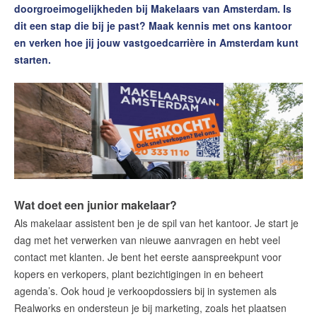
doorgroeimogelijkheden bij Makelaars van Amsterdam. Is
Contact
dit een stap die bij je past? Maak kennis met ons kantoor
Word jij onze nieuwe makelaar?
en verken hoe jij jouw vastgoedcarrière in Amsterdam kunt
Zelfstandig makelaar worden bij Makelaars van
starten.
Amsterdam
Vacature Zelfstandig Register Makelaar
Vacature Senior Zelfstandig Makelaar
Vacature Medior Zelfstandig Makelaar
Vacature Junior Zelfstandig makelaar
Vacature Trainee Zelfstandig Makelaar
Klaar om je eigen praktijk te bouwen?
Wat doet een junior makelaar?
Ons verdienmodel
Als makelaar assistent ben je de spil van het kantoor. Je start je
Selectie & toelating
dag met het verwerken van nieuwe aanvragen en hebt veel
contact met klanten. Je bent het eerste aanspreekpunt voor
Ons groeimodel
kopers en verkopers, plant bezichtigingen in en beheert
Ons kostenmodel
agenda’s. Ook houd je verkoopdossiers bij in systemen als
Ontdek jouw kansen in ons hele werkgebied
Realworks en ondersteun je bij marketing, zoals het plaatsen