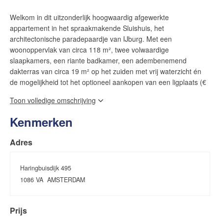
Welkom in dit uitzonderlijk hoogwaardig afgewerkte
appartement in het spraakmakende Sluishuis, het
architectonische paradepaardje van IJburg. Met een
woonoppervlak van circa 118 m², twee volwaardige
slaapkamers, een riante badkamer, een adembenemend
dakterras van circa 19 m² op het zuiden met vrij waterzicht én
de mogelijkheid tot het optioneel aankopen van een ligplaats (€
25.000 k.k.) — biedt dit appartement een woonbeleving die zijn
Toon volledige omschrijving
gelijke in Amsterdam nauwelijks kent.
Kenmerken
INDELING
Via de entreehal bereik je de royale woonkamer-keuken
Adres
combinatie met een indrukwekkende doorlooplengte van ruim 7
meter. De open keuken is voorzien van hoogwaardige Miele
inbouwapparatuur inclusief een Quooker, en grenst aan de
Haringbuisdijk 495
eethoek met directe toegang tot het oost-georiënteerde balkon
1086 VA
AMSTERDAM
met waterzicht richting de haven.
Prijs
De master bedroom is ruim opgezet en voorzien van PAX