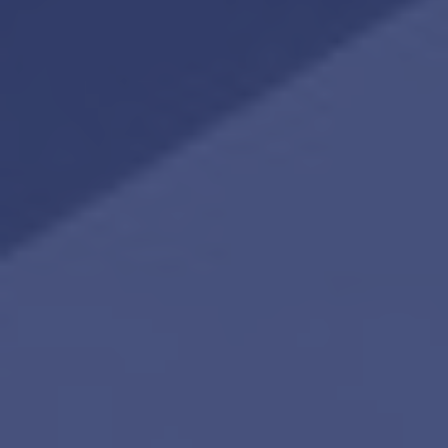
amsterdam@makelaarsvan.nl
+31 (0)20 333 11 10
English?