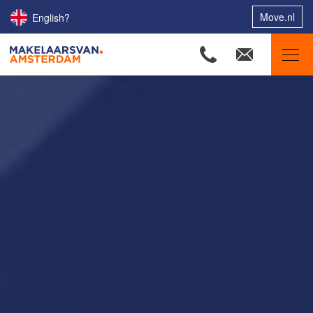
Move.nl
English?
Makelaars van Amsterdam
Ons aanbod
Woningzoekers
Onze makelaars
Onze expertises
Huis verkopen
Huis kopen
Uw huis verhuren
Onze diensten