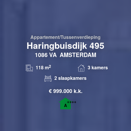
Appartement/tussenverdieping
Haringbuisdijk 495
1086 VA
AMSTERDAM
2
118 m
3 kamers
2 slaapkamers
€
999.000 k.k.
++++
A