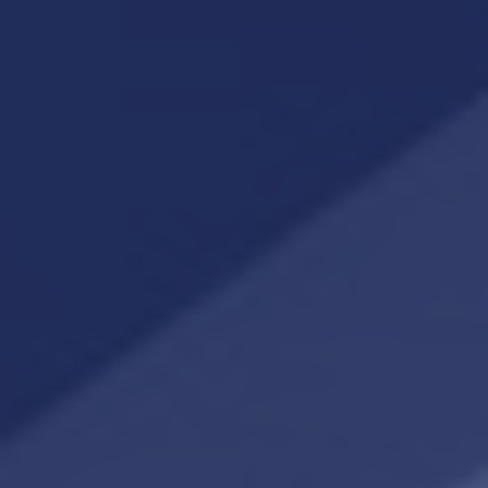
Contact
Word jij onze nieuwe makelaar?
Woning Waarde Adviesdagen
De waarde van uw woning
Blog
De Amsterdamse woningmarkt
verandert
Lees de blog van
Redactie Makelaars van
Amsterdam
Maak een afspraak
Makelaars van Amsterdam