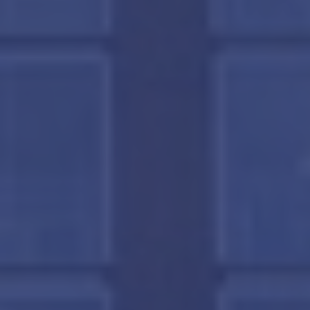
amsterdam@makelaarsvan.nl
+31 (0)20 333 11 10
English?