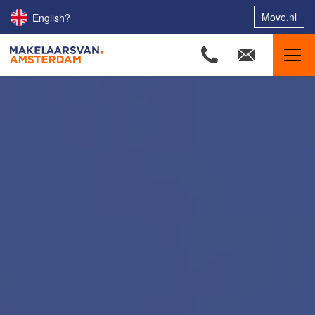
Move.nl
English?
Makelaars van Amsterdam
Ons aanbod
Woningzoekers
Onze makelaars
Onze expertises
Huis verkopen
Huis kopen
Uw huis verhuren
Onze diensten