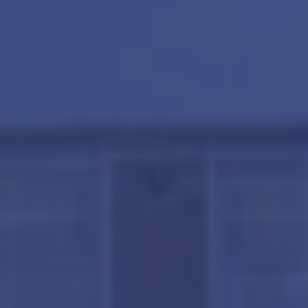
Contact
Word jij onze nieuwe makelaar?
Woning Waarde Adviesdagen
De waarde van uw woning
Blog
De Amsterdamse woningmarkt
verandert
Lees de blog van
Redactie Makelaars van
Amsterdam
Maak een afspraak
Makelaars van Amsterdam