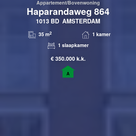
Appartement/bovenwoning
Haparandaweg 864
1013 BD
AMSTERDAM
2
35 m
1 kamer
1 slaapkamer
€
350.000 k.k.
A