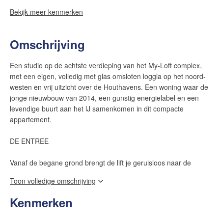
Bekijk meer kenmerken
Omschrijving
Een studio op de achtste verdieping van het My-Loft complex,
met een eigen, volledig met glas omsloten loggia op het noord-
westen en vrij uitzicht over de Houthavens. Een woning waar de
jonge nieuwbouw van 2014, een gunstig energielabel en een
levendige buurt aan het IJ samenkomen in dit compacte
appartement.
DE ENTREE
Vanaf de begane grond brengt de lift je geruisloos naar de
achtste verdieping. Eenmaal binnen kom je in een praktische hal
Toon volledige omschrijving
met inbouwkast. Een rustige binnenkomst, met alles op de juiste
plek en directe doorgang naar de woonkamer en de badkamer.
Kenmerken
WONEN MET UITZICHT