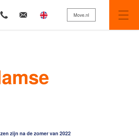
Move.nl
Woningzoekers
damse
Huis verkopen
Onze diensten
jzen zijn na de zomer van 2022