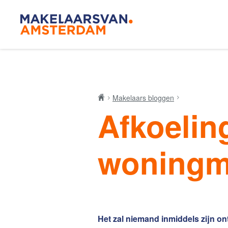
Blog
Makelaar
Makelaars bloggen
Afkoelin
Onze mak
woningm
De Amsterdamse
Huis kop
woningmarkt
verandert
Het zal niemand inmiddels zijn o
Lees de blog van
Redactie Makelaars