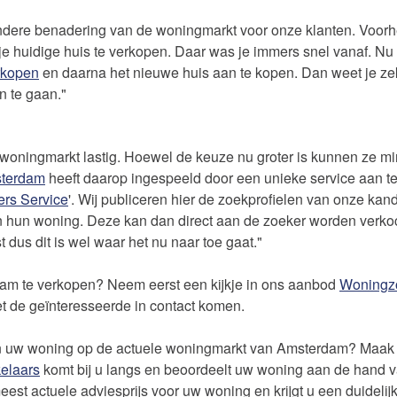
andere benadering van de woningmarkt voor onze klanten. Voor
e huidige huis te verkopen. Daar was je immers snel vanaf. Nu
erkopen
en daarna het nieuwe huis aan te kopen. Dan weet je zek
 te gaan."
e woningmarkt lastig. Hoewel de keuze nu groter is kunnen ze m
sterdam
heeft daarop ingespeeld door een unieke service aan t
rs Service
'. Wij publiceren hier de zoekprofielen van onze ka
 in hun woning. Deze kan dan direct aan de zoeker worden ver
t dus dit is wel waar het nu naar toe gaat."
am te verkopen? Neem eerst een kijkje in ons aanbod
Woningz
et de geïnteresseerde in contact komen.
van uw woning op de actuele woningmarkt van Amsterdam? Maak
elaars
komt bij u langs en beoordeelt uw woning aan de hand v
st actuele adviesprijs voor uw woning en krijgt u een duideli