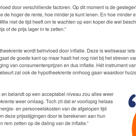
loed door verschillende factoren. Op dit moment is de gestege
oe de hoger de rente, hoe minder je kunt lenen. En hoe minder
Wie niet de tijd heeft om te wachten op een koper die wel beschi
s of de prijs lager in te zetten.”
theekrente wordt beïnvloed door inflatie. Deze is weliswaar iet
gaat de goede kant op maar haalt het nog niet bij het streven
ijging van consumentenprijzen en dus inflatie. Hét instrument van
 gebeurt zal ook de hypotheekrente omhoog gaan waardoor huize
et en belandt op een acceptabel niveau zou alles weer
rente weer omlaag. Toch zit dat er voorlopig helaas
energie- en personeelskosten van de afgelopen tijd
m deze prijsstijgingen door te berekenen aan hun
n rem zetten op de daling van de inflatie.”