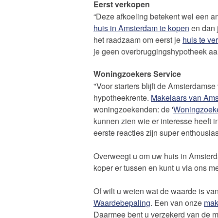
Eerst verkopen
“Deze afkoeling betekent wel een 
huis in Amsterdam te kopen
en dan j
het raadzaam om eerst je
huis te v
je geen overbruggingshypotheek aan
Woningzoekers Service
"Voor starters blijft de Amsterdams
hypotheekrente.
Makelaars van Am
woningzoekenden: de '
Woningzoeke
kunnen zien wie er interesse heeft
eerste reacties zijn super enthousias
Overweegt u om uw huis in Amsterd
koper er tussen en kunt u via ons m
Of wilt u weten wat de waarde is 
Waardebepaling
. Een van onze
mak
Daarmee bent u verzekerd van de mee