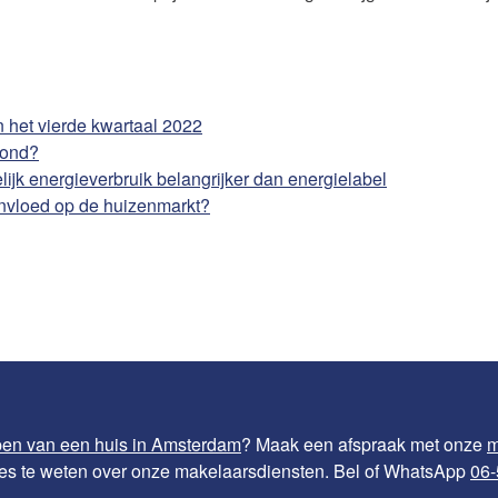
het vierde kwartaal 2022
fond?
ijk energieverbruik belangrijker dan energielabel
 invloed op de huizenmarkt?
en van een huis in Amsterdam
? Maak een afspraak met onze
m
les te weten over onze makelaarsdiensten. Bel of WhatsApp
06