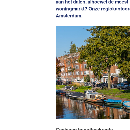
aan het dalen, alhoewel de meest 
van Amsterdam
Contact
woningmarkt? Onze
regiokantoor
Amsterdam.
De waard
Gestegen hypotheekrente