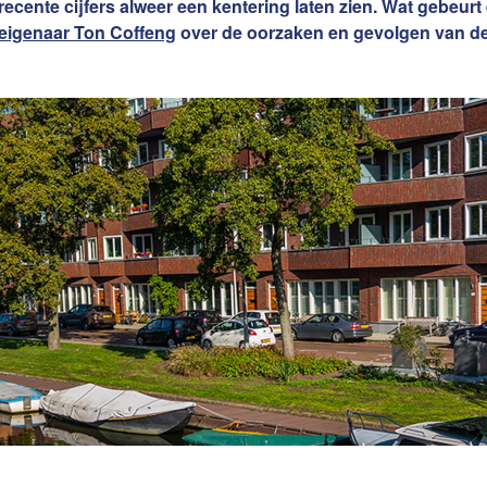
recente cijfers alweer een kentering laten zien. Wat gebeu
Word jij onze nieuwe makel
eigenaar Ton Coffeng
over de oorzaken en gevolgen van de
e van uw woning