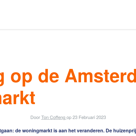
Ons aanbod
s van Amsterdam
g op de Amster
elaars
Onze expertises
arkt
en
Uw huis verhuren
Door
Ton Coffeng
op
23 Februari 2023
ntgaan: de woningmarkt is aan het veranderen. De huizenpri