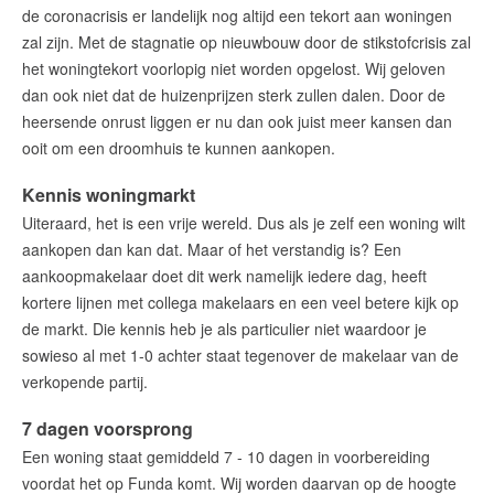
amsterdam@makelaarsvan.nl
de coronacrisis er landelijk nog altijd een tekort aan woningen
+31 (0)20 333 11 10
zal zijn. Met de stagnatie op nieuwbouw door de stikstofcrisis zal
het woningtekort voorlopig niet worden opgelost. Wij geloven
dan ook niet dat de huizenprijzen sterk zullen dalen. Door de
heersende onrust liggen er nu dan ook juist meer kansen dan
English?
ooit om een droomhuis te kunnen aankopen.
Kennis woningmarkt
Uiteraard, het is een vrije wereld. Dus als je zelf een woning wilt
aankopen dan kan dat. Maar of het verstandig is? Een
aankoopmakelaar doet dit werk namelijk iedere dag, heeft
kortere lijnen met collega makelaars en een veel betere kijk op
de markt. Die kennis heb je als particulier niet waardoor je
sowieso al met 1-0 achter staat tegenover de makelaar van de
verkopende partij.
7 dagen voorsprong
Een woning staat gemiddeld 7 - 10 dagen in voorbereiding
voordat het op Funda komt. Wij worden daarvan op de hoogte