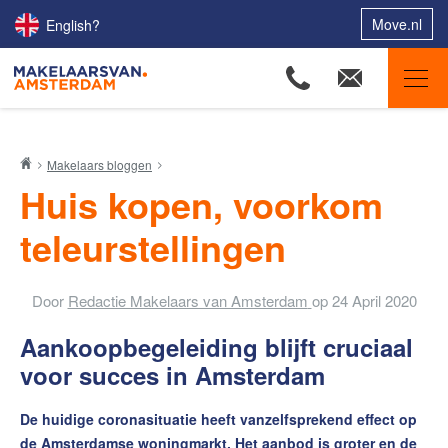
Move.nl
English?
Makelaars van Amsterdam
Makelaars bloggen
Ons aanbod
Huis kopen, voorkom
Woningzoekers
teleurstellingen
Onze makelaars
Onze expertises
Door
Redactie Makelaars van Amsterdam
op
24 April 2020
Huis verkopen
Aankoopbegeleiding blijft cruciaal
Huis kopen
voor succes in Amsterdam
Uw huis verhuren
De huidige coronasituatie heeft vanzelfsprekend effect op
Onze diensten
de Amsterdamse woningmarkt. Het aanbod is groter en de