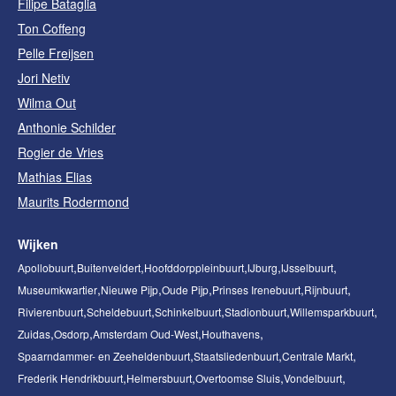
Filipe Bataglia
Ton Coffeng
Pelle Freijsen
Jori Netiv
Wilma Out
Anthonie Schilder
Rogier de Vries
Mathias Elias
Maurits Rodermond
Wijken
Apollobuurt
Buitenveldert
Hoofddorppleinbuurt
IJburg
IJsselbuurt
Museumkwartier
Nieuwe Pijp
Oude Pijp
Prinses Irenebuurt
Rijnbuurt
Rivierenbuurt
Scheldebuurt
Schinkelbuurt
Stadionbuurt
Willemsparkbuurt
Zuidas
Osdorp
Amsterdam Oud-West
Houthavens
Spaarndammer- en Zeeheldenbuurt
Staatsliedenbuurt
Centrale Markt
Frederik Hendrikbuurt
Helmersbuurt
Overtoomse Sluis
Vondelbuurt