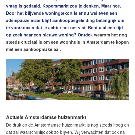
Contact
vraag is gedaald. Kopersmarkt zou je denken. Maar nee.
Door het blijvende woningtekort is er nu wel even een
Word jij onze nieuwe makelaar?
adempauze maar blijft aankoopbegeleiding belangrijk om
Woning Waarde Adviesdagen
te voorkomen dat je achter het net vist. Bent u al een tijd
op zoek naar een nieuwe woning? Ontdek
waarom het nog
De waarde van uw woning
steeds cruciaal is om een woonhuis in Amsterdam te kopen
met een aankoopmakelaar.
Blog
De Amsterdamse woningmarkt
verandert
Lees de blog van
Redactie Makelaars van
Amsterdam
Maak een afspraak
Actuele Amsterdamse huizenmarkt
De druk op de Amsterdamse huizenmarkt is nog steeds hoog en
Makelaars van Amsterdam
dat zal waarschijnlijk ook zo blijven. Wij verwachten dat ook na