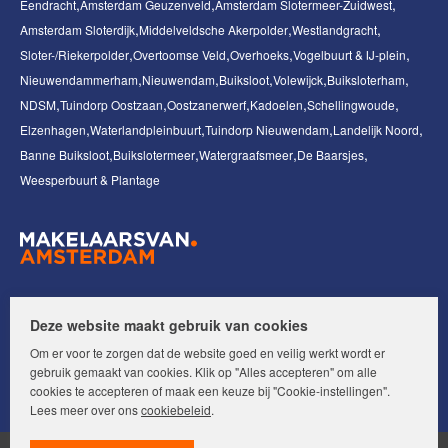
Eendracht
Amsterdam Geuzenveld
Amsterdam Slotermeer-Zuidwest
Amsterdam Sloterdijk
Middelveldsche Akerpolder
Westlandgracht
Sloter-/Riekerpolder
Overtoomse Veld
Overhoeks
Vogelbuurt & IJ-plein
Nieuwendammerham
Nieuwendam
Buiksloot
Volewijck
Buiksloterham
NDSM
Tuindorp Oostzaan
Oostzanerwerf
Kadoelen
Schellingwoude
Elzenhagen
Waterlandpleinbuurt
Tuindorp Nieuwendam
Landelijk Noord
Banne Buiksloot
Buikslotermeer
Watergraafsmeer
De Baarsjes
Weesperbuurt & Plantage
Volg ons op:
Deze website maakt gebruik van cookies
Om er voor te zorgen dat de website goed en veilig werkt wordt er
gebruik gemaakt van cookies. Klik op "Alles accepteren" om alle
cookies te accepteren of maak een keuze bij "Cookie-instellingen".
Lees meer over ons
cookiebeleid
.