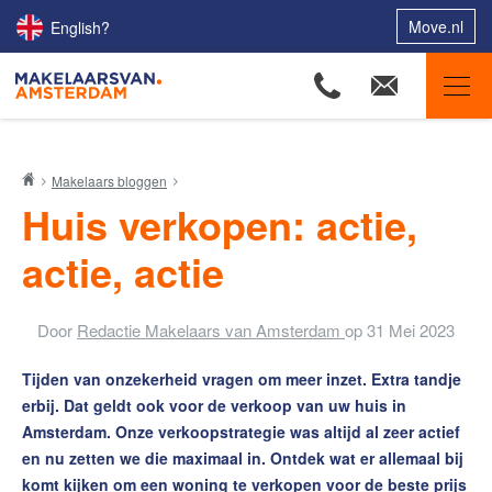
Move.nl
English?
Makelaars van Amsterdam
Makelaars bloggen
Ons aanbod
Huis verkopen: actie,
Woningzoekers
actie, actie
Onze makelaars
Onze expertises
Door
Redactie Makelaars van Amsterdam
op
31 Mei 2023
Huis verkopen
Tijden van onzekerheid vragen om meer inzet. Extra tandje
Huis kopen
erbij. Dat geldt ook voor de verkoop van uw huis in
Uw huis verhuren
Amsterdam. Onze verkoopstrategie was altijd al zeer actief
en nu zetten we die maximaal in. Ontdek wat er allemaal bij
Onze diensten
komt kijken om een woning te verkopen voor de beste prijs