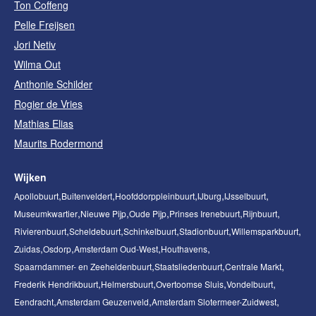
Ton Coffeng
Pelle Freijsen
Jori Netiv
Wilma Out
Anthonie Schilder
Rogier de Vries
Mathias Elias
Maurits Rodermond
Wijken
Apollobuurt
Buitenveldert
Hoofddorppleinbuurt
IJburg
IJsselbuurt
Museumkwartier
Nieuwe Pijp
Oude Pijp
Prinses Irenebuurt
Rijnbuurt
Rivierenbuurt
Scheldebuurt
Schinkelbuurt
Stadionbuurt
Willemsparkbuurt
Zuidas
Osdorp
Amsterdam Oud-West
Houthavens
Spaarndammer- en Zeeheldenbuurt
Staatsliedenbuurt
Centrale Markt
Frederik Hendrikbuurt
Helmersbuurt
Overtoomse Sluis
Vondelbuurt
Eendracht
Amsterdam Geuzenveld
Amsterdam Slotermeer-Zuidwest