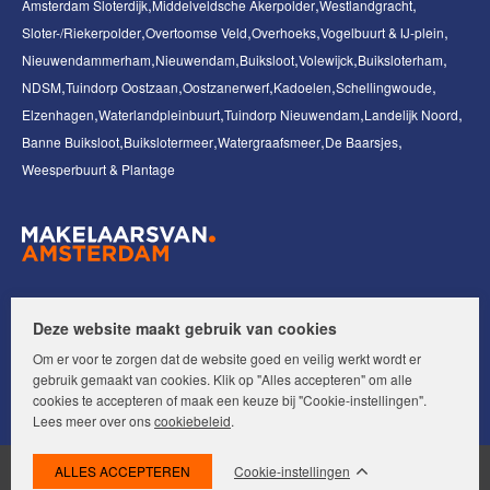
Amsterdam Sloterdijk
Middelveldsche Akerpolder
Westlandgracht
Sloter-/Riekerpolder
Overtoomse Veld
Overhoeks
Vogelbuurt & IJ-plein
Nieuwendammerham
Nieuwendam
Buiksloot
Volewijck
Buiksloterham
NDSM
Tuindorp Oostzaan
Oostzanerwerf
Kadoelen
Schellingwoude
Elzenhagen
Waterlandpleinbuurt
Tuindorp Nieuwendam
Landelijk Noord
Banne Buiksloot
Buikslotermeer
Watergraafsmeer
De Baarsjes
Weesperbuurt & Plantage
Volg ons op:
Deze website maakt gebruik van cookies
Om er voor te zorgen dat de website goed en veilig werkt wordt er
gebruik gemaakt van cookies. Klik op "Alles accepteren" om alle
cookies te accepteren of maak een keuze bij "Cookie-instellingen".
Lees meer over ons
cookiebeleid
.
Cookie-instellingen
© Makelaars van Amsterdam. Alle rechten voorbehouden.
Disclaimer
|