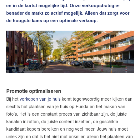
Contact
en in de kortst mogelijke tijd. Onze verkoopstrategie:
benader de markt zo actief mogelijk. Alleen dat zorgt voor
Word jij onze nieuwe makelaar?
de hoogste kans op een optimale verkoop.
Woning Waarde Adviesdagen
De waarde van uw woning
Blog
De Amsterdamse woningmarkt
verandert
Lees de blog van
Redactie Makelaars van
Promotie optimaliseren
Amsterdam
Bij het
verkopen van je huis
komt tegenwoordig meer kijken dan
slechts het plaatsen van je huis op Funda en het maken van
Maak een afspraak
foto’s. Het is een constant proces van zichtbaar zijn, de juiste
kanalen inzetten, de juiste content inzetten, de geschikte
kandidaat kopers bereiken en nog veel meer. Jouw huis moet
Makelaars van Amsterdam
uniek zijn en dat is het niet met enkel en alleen het plaatsen van