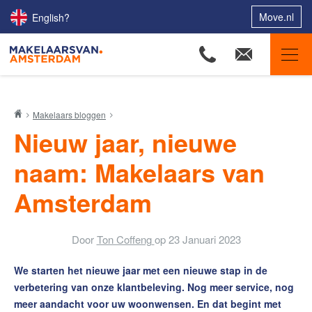
Move.nl
English?
Makelaars van Amsterdam
Makelaars bloggen
Ons aanbod
Nieuw jaar, nieuwe
Woningzoekers
naam: Makelaars van
Onze makelaars
Amsterdam
Onze expertises
Huis verkopen
Door
Ton Coffeng
op
23 Januari 2023
Huis kopen
We starten het nieuwe jaar met een nieuwe stap in de
Uw huis verhuren
verbetering van onze klantbeleving. Nog meer service, nog
Onze diensten
meer aandacht voor uw woonwensen. En dat begint met