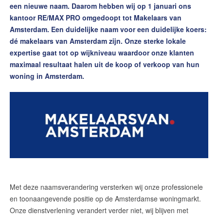
een nieuwe naam. Daarom hebben wij op 1 januari ons
Contact
kantoor RE/MAX PRO omgedoopt tot Makelaars van
Word jij onze nieuwe makelaar?
Amsterdam. Een duidelijke naam voor een duidelijke koers:
dé makelaars van Amsterdam zijn. Onze sterke lokale
Woning Waarde Adviesdagen
expertise gaat tot op wijkniveau waardoor onze klanten
De waarde van uw woning
maximaal resultaat halen uit de koop of verkoop van hun
woning in Amsterdam.
Blog
De Amsterdamse woningmarkt
verandert
Lees de blog van
Redactie Makelaars van
Amsterdam
Maak een afspraak
Met deze naamsverandering versterken wij onze professionele
en toonaangevende positie op de Amsterdamse woningmarkt.
Makelaars van Amsterdam
Onze dienstverlening verandert verder niet, wij blijven met