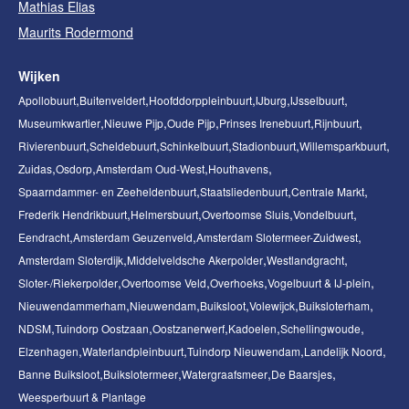
Mathias Elias
Maurits Rodermond
Wijken
Apollobuurt
Buitenveldert
Hoofddorppleinbuurt
IJburg
IJsselbuurt
Museumkwartier
Nieuwe Pijp
Oude Pijp
Prinses Irenebuurt
Rijnbuurt
Rivierenbuurt
Scheldebuurt
Schinkelbuurt
Stadionbuurt
Willemsparkbuurt
Zuidas
Osdorp
Amsterdam Oud-West
Houthavens
Spaarndammer- en Zeeheldenbuurt
Staatsliedenbuurt
Centrale Markt
Frederik Hendrikbuurt
Helmersbuurt
Overtoomse Sluis
Vondelbuurt
Eendracht
Amsterdam Geuzenveld
Amsterdam Slotermeer-Zuidwest
Amsterdam Sloterdijk
Middelveldsche Akerpolder
Westlandgracht
Sloter-/Riekerpolder
Overtoomse Veld
Overhoeks
Vogelbuurt & IJ-plein
Nieuwendammerham
Nieuwendam
Buiksloot
Volewijck
Buiksloterham
NDSM
Tuindorp Oostzaan
Oostzanerwerf
Kadoelen
Schellingwoude
Elzenhagen
Waterlandpleinbuurt
Tuindorp Nieuwendam
Landelijk Noord
Banne Buiksloot
Buikslotermeer
Watergraafsmeer
De Baarsjes
Weesperbuurt & Plantage