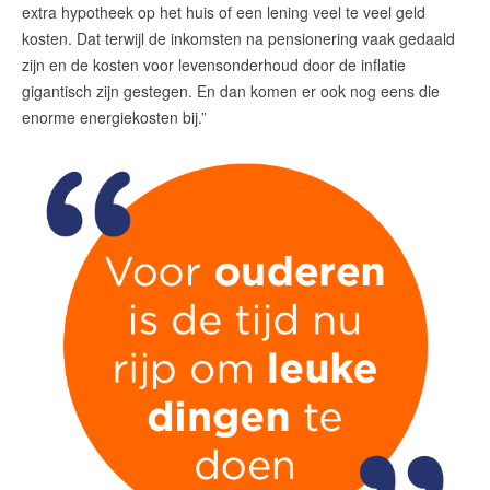
amsterdam@makelaarsvan.nl
extra hypotheek op het huis of een lening veel te veel geld
+31 (0)20 333 11 10
kosten. Dat terwijl de inkomsten na pensionering vaak gedaald
zijn en de kosten voor levensonderhoud door de inflatie
gigantisch zijn gestegen. En dan komen er ook nog eens die
enorme energiekosten bij.”
English?