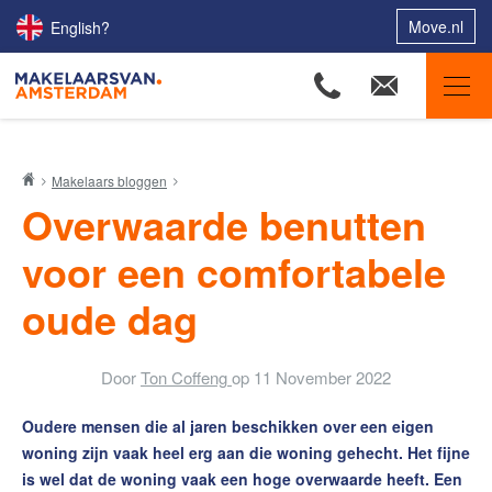
Move.nl
English?
Makelaars van Amsterdam
Makelaars bloggen
Ons aanbod
Overwaarde benutten
Woningzoekers
voor een comfortabele
Onze makelaars
oude dag
Onze expertises
Huis verkopen
Door
Ton Coffeng
op
11 November 2022
Huis kopen
Oudere mensen die al jaren beschikken over een eigen
Uw huis verhuren
woning zijn vaak heel erg aan die woning gehecht. Het fijne
Onze diensten
is wel dat de woning vaak een hoge overwaarde heeft. Een