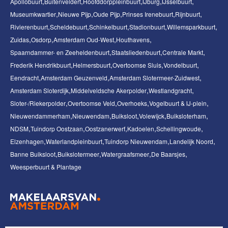
Apollobuurt
Buitenveldert
Hoofddorppleinbuurt
IJburg
IJsselbuurt
Museumkwartier
Nieuwe Pijp
Oude Pijp
Prinses Irenebuurt
Rijnbuurt
Rivierenbuurt
Scheldebuurt
Schinkelbuurt
Stadionbuurt
Willemsparkbuurt
Zuidas
Osdorp
Amsterdam Oud-West
Houthavens
Spaarndammer- en Zeeheldenbuurt
Staatsliedenbuurt
Centrale Markt
Frederik Hendrikbuurt
Helmersbuurt
Overtoomse Sluis
Vondelbuurt
Eendracht
Amsterdam Geuzenveld
Amsterdam Slotermeer-Zuidwest
Amsterdam Sloterdijk
Middelveldsche Akerpolder
Westlandgracht
Sloter-/Riekerpolder
Overtoomse Veld
Overhoeks
Vogelbuurt & IJ-plein
Nieuwendammerham
Nieuwendam
Buiksloot
Volewijck
Buiksloterham
NDSM
Tuindorp Oostzaan
Oostzanerwerf
Kadoelen
Schellingwoude
Elzenhagen
Waterlandpleinbuurt
Tuindorp Nieuwendam
Landelijk Noord
Banne Buiksloot
Buikslotermeer
Watergraafsmeer
De Baarsjes
Weesperbuurt & Plantage