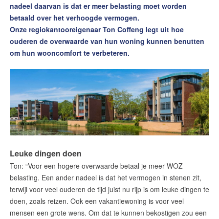
nadeel daarvan is dat er meer belasting moet worden
Contact
betaald over het verhoogde vermogen.
Word jij onze nieuwe makelaar?
Onze
regiokantooreigenaar Ton Coffeng
legt uit hoe
ouderen de overwaarde van hun woning kunnen benutten
Woning Waarde Adviesdagen
om hun wooncomfort te verbeteren.
De waarde van uw woning
Blog
De Amsterdamse woningmarkt
verandert
Lees de blog van
Redactie Makelaars van
Amsterdam
Leuke dingen doen
Ton: “Voor een hogere overwaarde betaal je meer WOZ
Maak een afspraak
belasting. Een ander nadeel is dat het vermogen in stenen zit,
terwijl voor veel ouderen de tijd juist nu rijp is om leuke dingen te
doen, zoals reizen. Ook een vakantiewoning is voor veel
Makelaars van Amsterdam
mensen een grote wens. Om dat te kunnen bekostigen zou een