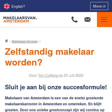
Move.nl
English?
Makelaars van Amsterdam
Makelaars bloggen
Ons aanbod
Zelfstandig makelaar
Woningzoekers
worden?
Onze makelaars
Onze expertises
Door
Ton Coffeng
op
20 Juli 2023
Huis verkopen
Sluit je aan bij onze succesformule!
Huis kopen
Makelaars van Amsterdam is een van de snelst groeiende
Uw huis verhuren
makelaarskantoren in Amsterdam en omstreken. En blijft
Onze diensten
groeien. Door ons unieke groeiconcept zijn wij continu op