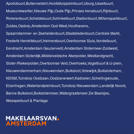
Apollobuurt
Buitenveldert
Hoofddorppleinbuurt
IJburg
IJsselbuurt
Museumkwartier
Nieuwe Pijp
Oude Pijp
Prinses Irenebuurt
Rijnbuurt
Rivierenbuurt
Scheldebuurt
Schinkelbuurt
Stadionbuurt
Willemsparkbuurt
Zuidas
Osdorp
Amsterdam Oud-West
Houthavens
Spaarndammer- en Zeeheldenbuurt
Staatsliedenbuurt
Centrale Markt
Frederik Hendrikbuurt
Helmersbuurt
Overtoomse Sluis
Vondelbuurt
Eendracht
Amsterdam Geuzenveld
Amsterdam Slotermeer-Zuidwest
Amsterdam Sloterdijk
Middelveldsche Akerpolder
Westlandgracht
Sloter-/Riekerpolder
Overtoomse Veld
Overhoeks
Vogelbuurt & IJ-plein
Nieuwendammerham
Nieuwendam
Buiksloot
Volewijck
Buiksloterham
NDSM
Tuindorp Oostzaan
Oostzanerwerf
Kadoelen
Schellingwoude
Elzenhagen
Waterlandpleinbuurt
Tuindorp Nieuwendam
Landelijk Noord
Banne Buiksloot
Buikslotermeer
Watergraafsmeer
De Baarsjes
Weesperbuurt & Plantage