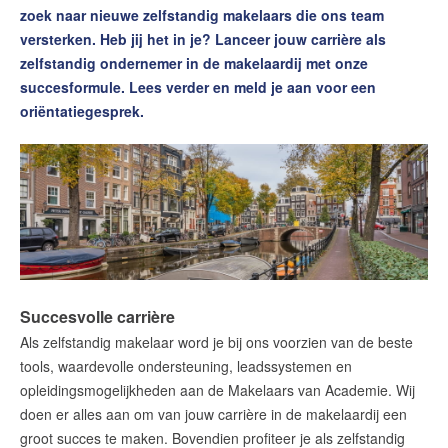
Contact
zoek naar nieuwe zelfstandig makelaars die ons team
versterken. Heb jij het in je? Lanceer jouw carrière als
Word jij onze nieuwe makelaar?
zelfstandig ondernemer in de makelaardij met onze
Woning Waarde Adviesdagen
succesformule. Lees verder en meld je aan voor een
oriëntatiegesprek.
De waarde van uw woning
Blog
De Amsterdamse woningmarkt
verandert
Lees de blog van
Redactie Makelaars van
Amsterdam
Succesvolle carrière
Als zelfstandig makelaar word je bij ons voorzien van de beste
Maak een afspraak
tools, waardevolle ondersteuning, leadssystemen en
opleidingsmogelijkheden aan de Makelaars van Academie. Wij
doen er alles aan om van jouw carrière in de makelaardij een
Makelaars van Amsterdam
groot succes te maken. Bovendien profiteer je als zelfstandig