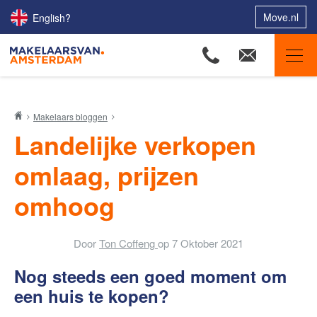
Move.nl
English?
Makelaars van Amsterdam
Makelaars bloggen
Ons aanbod
Landelijke verkopen
Woningzoekers
omlaag, prijzen
Onze makelaars
omhoog
Onze expertises
Huis verkopen
Door
Ton Coffeng
op
7 Oktober 2021
Huis kopen
Nog steeds een goed moment om
Uw huis verhuren
een ​​huis te kopen?
Onze diensten