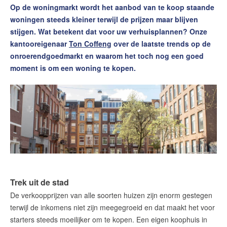
Op de woningmarkt wordt het aanbod van te koop staande
Contact
woningen steeds kleiner terwijl de prijzen maar blijven
Word jij onze nieuwe makelaar?
stijgen. Wat betekent dat voor uw verhuisplannen? Onze
Woning Waarde Adviesdagen
kantooreigenaar
Ton Coffeng
over de laatste trends op de
onroerendgoedmarkt en waarom het toch nog een goed
De waarde van uw woning
moment is om een woning te kopen.
Blog
De Amsterdamse woningmarkt
verandert
Lees de blog van
Redactie Makelaars van
Amsterdam
Trek uit de stad
Maak een afspraak
De verkoopprijzen van alle soorten huizen zijn enorm gestegen
terwijl de inkomens niet zijn meegegroeid en dat maakt het voor
Makelaars van Amsterdam
starters steeds moeilijker om te kopen. Een eigen koophuis in