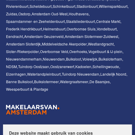
Rivierenbuurt
Scheldebuurt
Schinkelbuurt
Stadionbuurt
Willemsparkbuurt
Zuidas
Osdorp
Amsterdam Oud-West
Houthavens
Spaarndammer- en Zeeheldenbuurt
Staatsliedenbuurt
Centrale Markt
Frederik Hendrikbuurt
Helmersbuurt
Overtoomse Sluis
Vondelbuurt
Eendracht
Amsterdam Geuzenveld
Amsterdam Slotermeer-Zuidwest
Amsterdam Sloterdijk
Middelveldsche Akerpolder
Westlandgracht
Sloter-/Riekerpolder
Overtoomse Veld
Overhoeks
Vogelbuurt & IJ-plein
Nieuwendammerham
Nieuwendam
Buiksloot
Volewijck
Buiksloterham
NDSM
Tuindorp Oostzaan
Oostzanerwerf
Kadoelen
Schellingwoude
Elzenhagen
Waterlandpleinbuurt
Tuindorp Nieuwendam
Landelijk Noord
Banne Buiksloot
Buikslotermeer
Watergraafsmeer
De Baarsjes
Weesperbuurt & Plantage
Volg ons op:
Deze website maakt gebruik van cookies