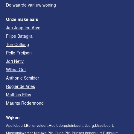
De waarde van uw woning
Onze makelaars
Jan Jaap ten Arve
Filipe Bataglia
Ton Coffeng
Pelle Freijsen
Jori Netiv
Wilma Out
Anthonie Schilder
Rogier de Vries
Mathias Elias
Maurits Rodermond
Wijken
Apollobuurt
Buitenveldert
Hoofddorppleinbuurt
IJburg
IJsselbuurt
Museumkwartier
Nieuwe Pijp
Oude Pijp
Prinses Irenebuurt
Rijnbuurt